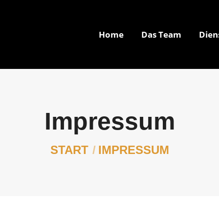
Home
Das Team
Dien
Home
Das Team
Dien
Impressum
Sie befinden sich hier:
START
IMPRESSUM