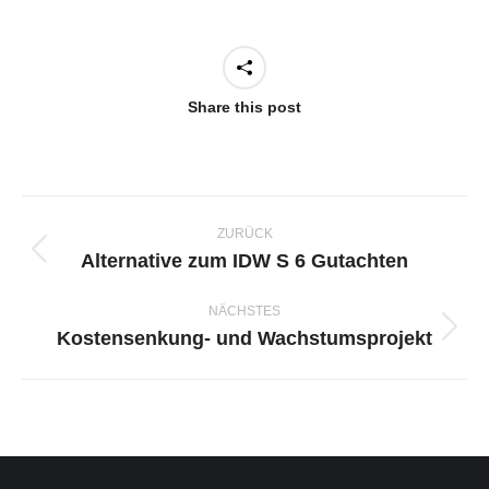
Share this post
Project
navigation
ZURÜCK
Alternative zum IDW S 6 Gutachten
Previous
project:
NÄCHSTES
Kostensenkung- und Wachstumsprojekt
Next
project: