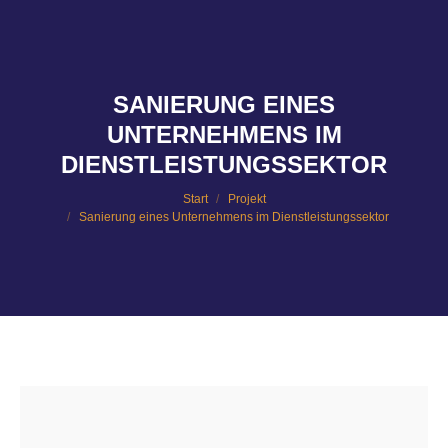
SANIERUNG EINES
UNTERNEHMENS IM
Sie befinden sich hier:
DIENSTLEISTUNGSSEKTOR
Start
Projekt
Sanierung eines Unternehmens im Dienstleistungssektor