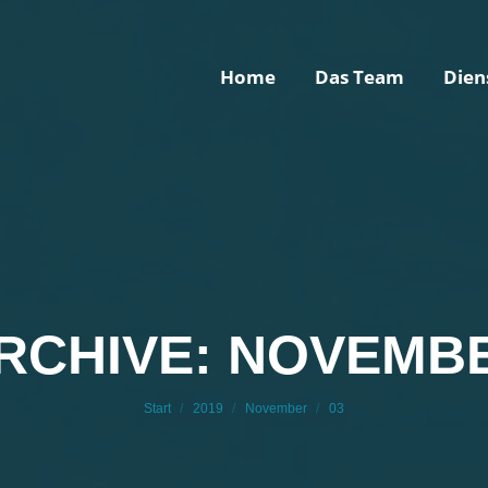
Home
Das Team
Dien
Home
Das Team
Dien
RCHIVE: NOVEMBER
Sie befinden sich hier:
Start
2019
November
03