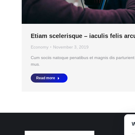
Etiam scelerisque – iaculis felis arc
Economy
November 3, 2019
Cum sociis natoque penatibus et magnis dis parturient
mus.
Read more
W